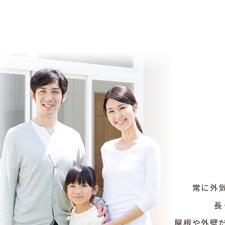
常に外
長
屋根や外壁